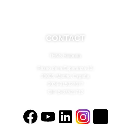
Privacy Policy
Frequently Asked Questions
CONTACT
TENS Holanda
Paseo de la Esperanza 13,
28005, Madrid, España.
0034-915027677
CIF: B-87521712