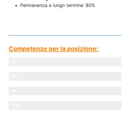
Permanenza a lungo termine: 80%
Competenze per la posizione:
Lavoro di squadra
90%
livello d'inglese
60%
Flessibilità temporale
80%
Desiderio e motivazione
100%