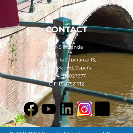
Frequently Asked Questions
CONTACT
TENS Holanda
Paseo de la Esperanza 13,
28005, Madrid, España.
0034-915027677
CIF: B-87521712