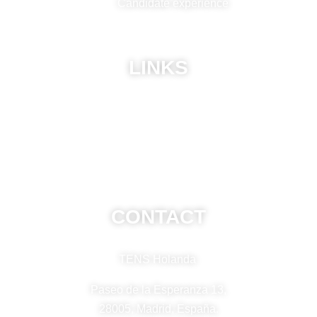
Candidate experience
LINKS
ABU
Privacy Policy
Frequently Asked Questions
CONTACT
TENS Holanda
Paseo de la Esperanza 13,
28005, Madrid, España.