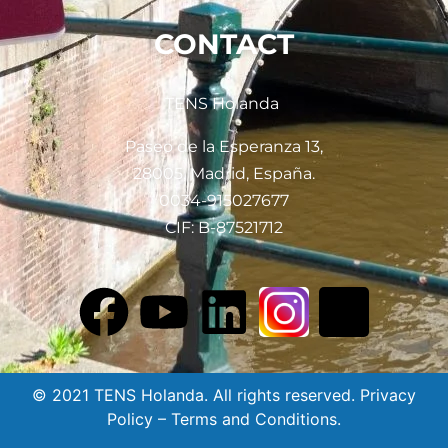
CONTACT
TENS Holanda
Paseo de la Esperanza 13,
28005, Madrid, España.
0034-915027677
CIF: B-87521712
© 2021 TENS Holanda. All rights reserved. Privacy
Policy – Terms and Conditions.